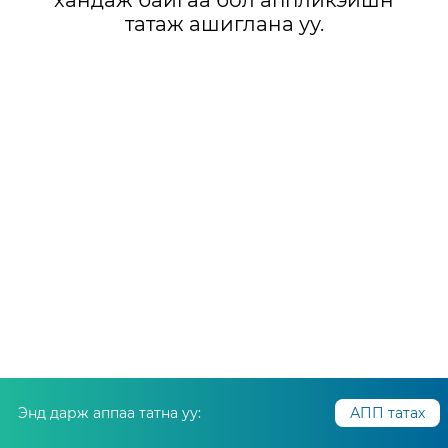
хандаж байгаа бол аппликэйшн
татаж ашиглана уу.
Энд дарж аппаа татна уу:
АПП татах