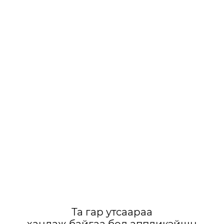
Та гар утсаараа