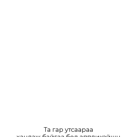
Та гар утсаараа