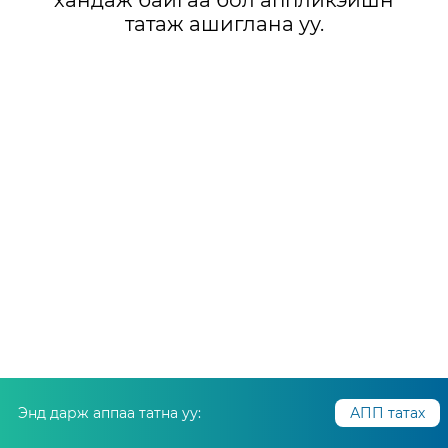
хандаж байгаа бол аппликэйшн
татаж ашиглана уу.
Энд дарж аппаа татна уу:
АПП татах