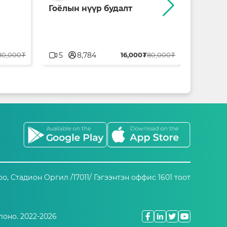
Гоёлын нүүр будалт
Имидж
userblank
userblank
80,000₮
5
8,784
16,000₮
80,000₮
2
оо, Стадион Оргил /17011/ Гэгээнтэн оффис 1601 тоот
лоно. 2022-2026