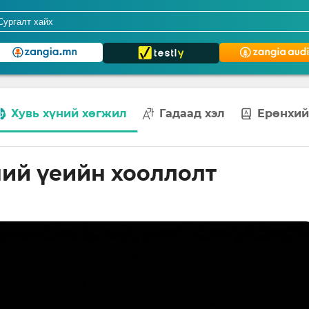
Хувь хүний хөгжил
Гадаад хэл
Ерөнхий
ий үеийн хооллолт