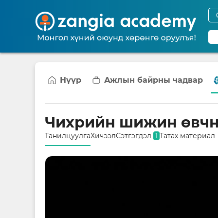
Нүүр
Ажлын байрны чадвар
Чихрийн шижин өвчн
Танилцуулга
Хичээл
Сэтгэгдэл
1
Татах материал