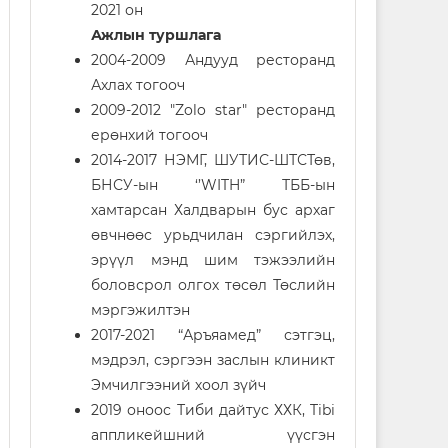
2021 он
Ажлын туршлага
2004-2009 Андууд ресторанд
Ахлах тогооч
2009-2012 "Zolo star" ресторанд
ерөнхий тогооч
2014-2017 НЭМГ, ШУТИС-ШТСТөв,
БНСУ-ын ‘’WITH” ТББ-ын
хамтарсан Халдварын бус архаг
өвчнөөс урьдчилан сэргийлэх,
эрүүл мэнд шим тэжээлийн
боловсрол олгох төсөл Төслийн
мэргэжилтэн
2017-2021 “Аръяамед” сэтгэц,
мэдрэл, сэргээн заслын клиникт
Эмчилгээний хоол зүйч
2019 оноос Тиби дайтус ХХК, Tibi
аппликейшний үүсгэн