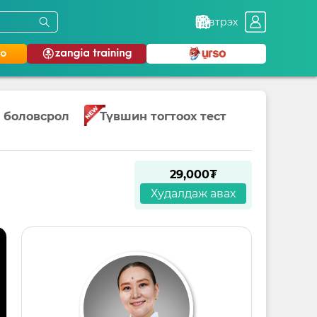
Нэвтрэх
 боловсрол
Түвшин тогтоох тест
29,000₮
Худалдаж авах