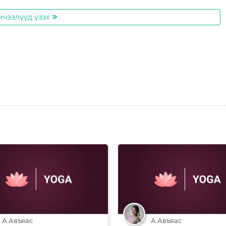
ичээлүүд үзэх
go
А.Авъяас
А.Авъяас