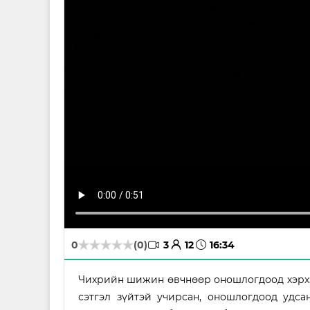
avatar
time
0
(0)
3
12
16:34
Чихрийн шижин өвчнөөр оношлогдоод хэрхэн
сэтгэл зүйтэй учирсан, оношлогдоод удса