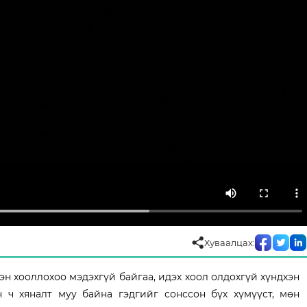
Хуваалцах:
 хооллохоо мэдэхгүй байгаа, идэх хоол олдохгүй хүндхэн
н ч хяналт муу байна гэдгийг сонссон бүх хүмүүст, мөн