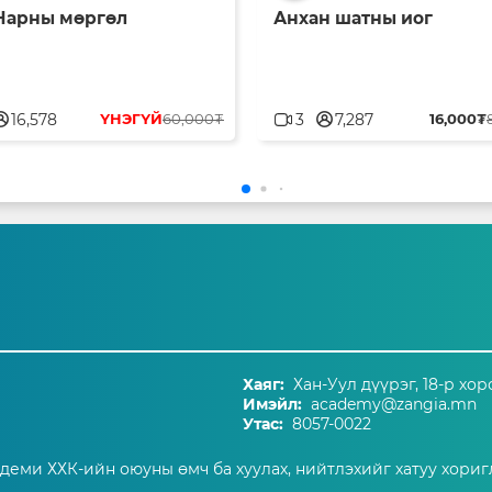
 Нарны мөргөл
Анхан шатны иог
blank
userblank
16,578
ҮНЭГҮЙ
60,000₮
3
7,287
16,000₮
Хаяг:
Хан-Уул дүүрэг, 18-р хор
Имэйл:
academy@zangia.mn
Утас:
8057-0022
адеми ХХК-ийн оюуны өмч ба хуулах, нийтлэхийг хатуу хориг