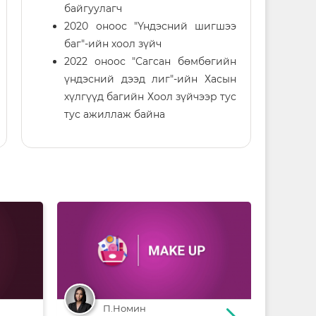
байгуулагч
2020 оноос "Үндэсний шигшээ
баг"-ийн хоол зүйч
2022 оноос "Сагсан бөмбөгийн
үндэсний дээд лиг"-ийн Хасын
хүлгүүд багийн Хоол зүйчээр тус
тус ажиллаж байна
П.Номин