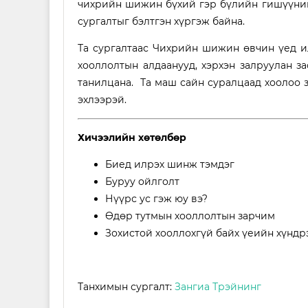
чихрийн шижин бүхий гэр бүлийн гишүүнийх
сургалтыг бэлтгэн хүргэж байна.
Та сургалтаас Чихрийн шижин өвчин үед и
хооллолтын алдаанууд, хэрхэн залруулан за
танилцана. Та маш сайн суралцаад хоолоо 
эхлээрэй.
Хичээлийн хөтөлбөр
Биед илрэх шинж тэмдэг
Буруу ойлголт
Нүүрс ус гэж юу вэ?
Өдөр тутмын хооллолтын зарчим
Зохистой хооллохгүй байх үеийн хүнд
Танхимын сургалт:
Зангиа Трэйнинг