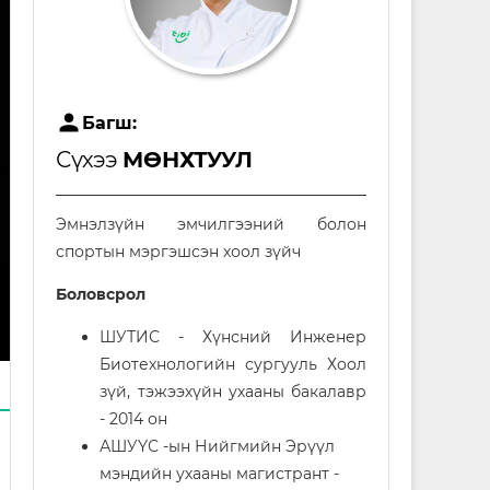
user
Багш:
Сүхээ
МӨНХТУУЛ
Эмнэлзүйн эмчилгээний болон
спортын мэргэшсэн хоол зүйч
Боловсрол
ШУТИС - Хүнсний Инженер
Биотехнологийн сургууль Хоол
зүй, тэжээхүйн ухааны бакалавр
- 2014 он
АШУҮС -ын Нийгмийн Эрүүл
мэндийн ухааны магистрант -