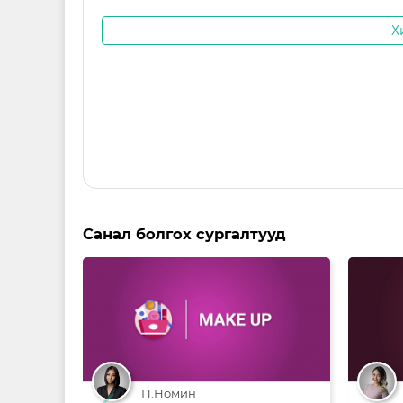
Х
Санал болгох сургалтууд
П.Номин