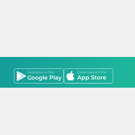
оо, Стадион Оргил /17011/ Гэгээнтэн оффис 1601 тоот
лоно. 2022-2026