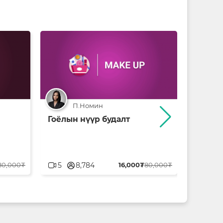
П.Номин
Гоёлын нүүр будалт
Имидж
userblank
userblank
80,000₮
5
8,784
16,000₮
80,000₮
2