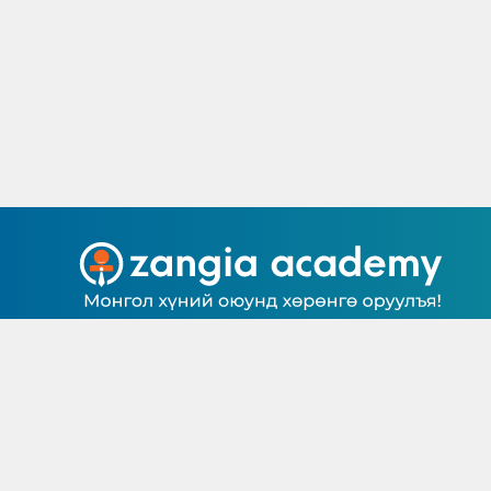
САНАЛ СЭТГЭГДЭЛ
БАГШ БОЛОХ
© Цахим хичээлийн агуулга, контент нь Зангиа Ак