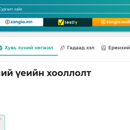
Хувь хүний хөгжил
Гадаад хэл
Ерөнхий
ий үеийн хооллолт
oad