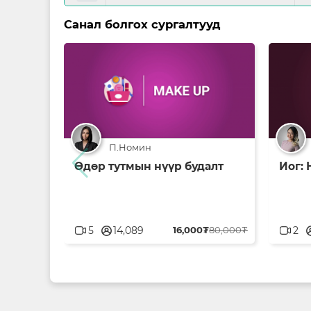
Санал болгох сургалтууд
П.Номин
Өдөр тутмын нүүр будалт
Иог:
userblank
user
5
14,089
16,000₮
80,000₮
2