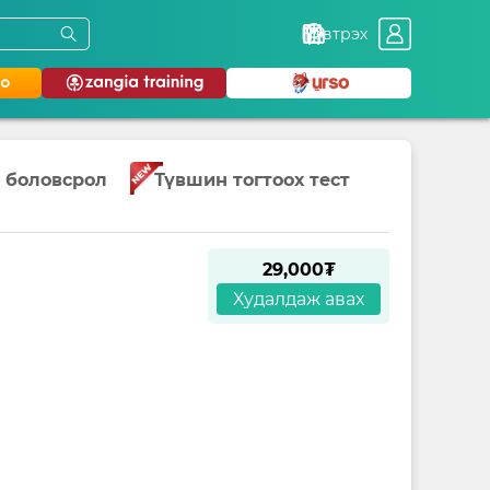
Нэвтрэх
 боловсрол
Түвшин тогтоох тест
29,000₮
Худалдаж авах