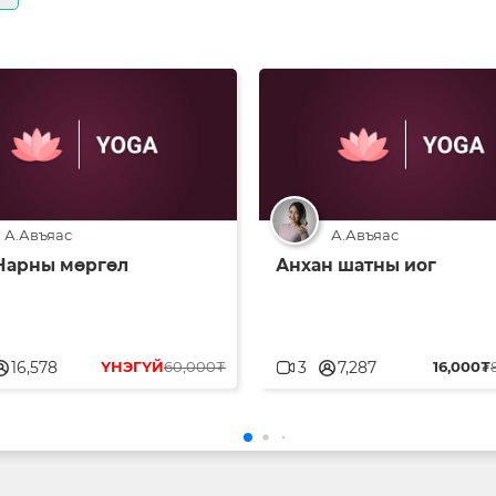
А.Авъяас
А.Авъяас
 Нарны мөргөл
Анхан шатны иог
blank
userblank
16,578
ҮНЭГҮЙ
60,000₮
3
7,287
16,000₮