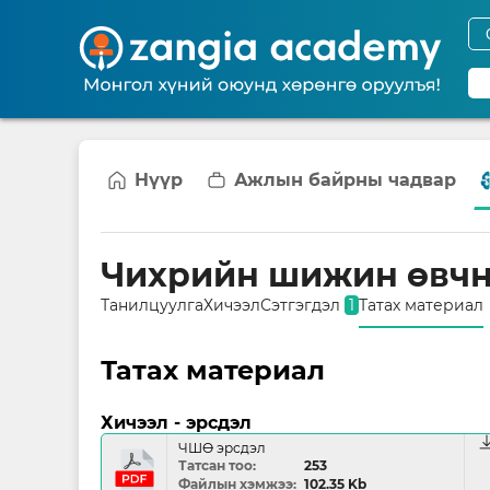
Нүүр
Ажлын байрны чадвар
Чихрийн шижин өвчн
Танилцуулга
Хичээл
Сэтгэгдэл
1
Татах материал
Татах материал
Хичээл - эрсдэл
downl
ЧШӨ эрсдэл
Татсан тоо
253
Файлын хэмжээ
102.35 Kb