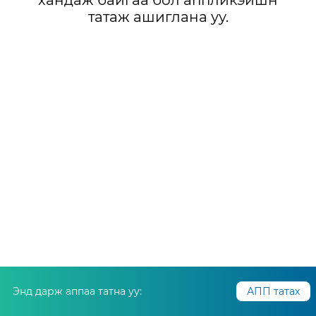
хандаж байгаа бол аппликэйшн
татаж ашиглана уу.
Энд дарж аппаа татна уу:
АПП татах