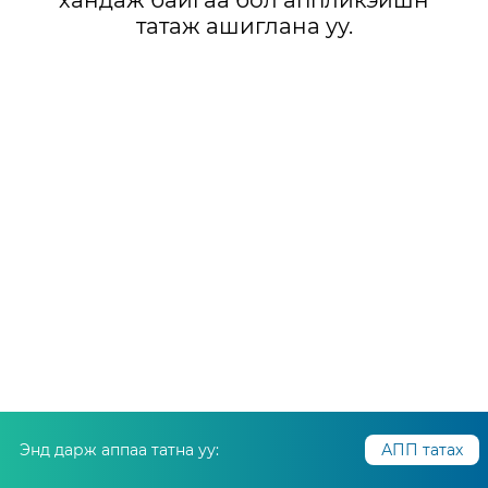
хандаж байгаа бол аппликэйшн
татаж ашиглана уу.
Энд дарж аппаа татна уу:
АПП татах