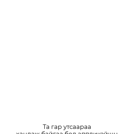
Та гар утсаараа