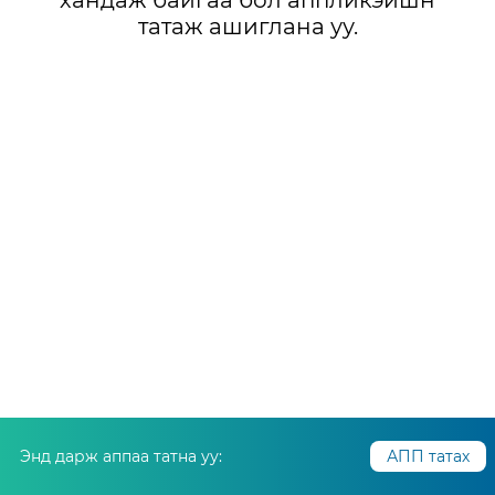
хандаж байгаа бол аппликэйшн
татаж ашиглана уу.
Энд дарж аппаа татна уу:
АПП татах