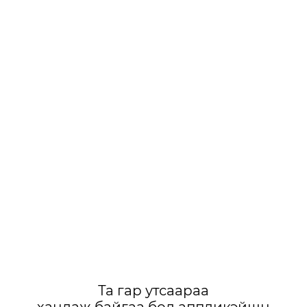
Та гар утсаараа