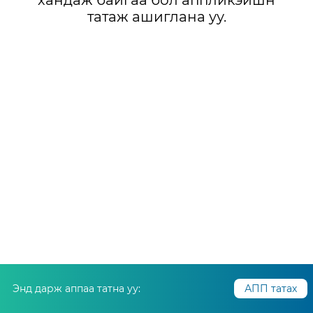
хандаж байгаа бол аппликэйшн
татаж ашиглана уу.
Энд дарж аппаа татна уу:
АПП татах