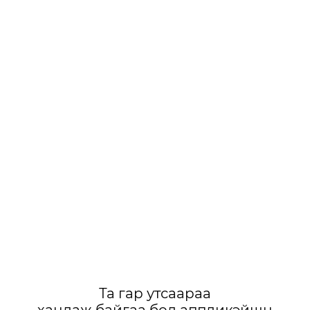
Та гар утсаараа