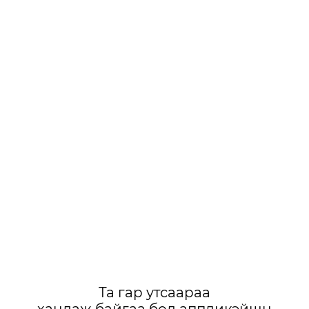
Та гар утсаараа