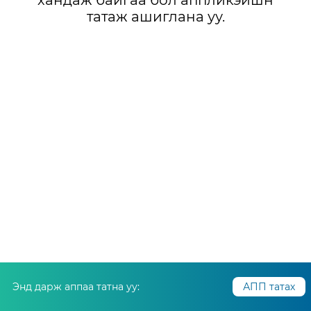
хандаж байгаа бол аппликэйшн
татаж ашиглана уу.
Энд дарж аппаа татна уу:
АПП татах