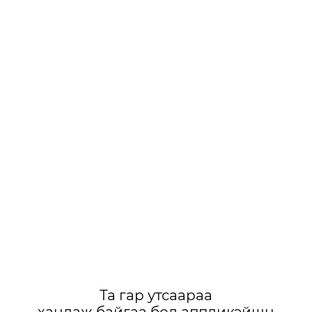
Та гар утсаараа