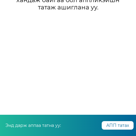
хандаж байгаа бол аппликэйшн
татаж ашиглана уу.
Энд дарж аппаа татна уу:
АПП татах