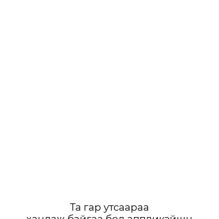
Та гар утсаараа