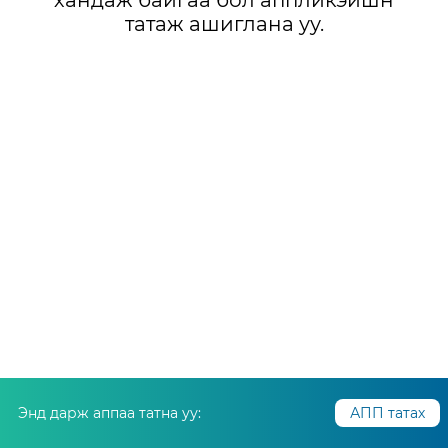
хандаж байгаа бол аппликэйшн
татаж ашиглана уу.
Энд дарж аппаа татна уу:
АПП татах