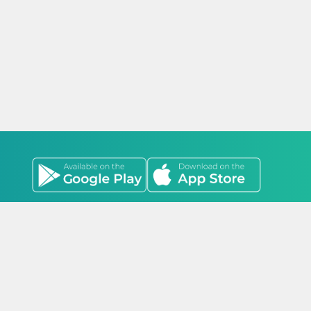
оо, Стадион Оргил /17011/ Гэгээнтэн оффис 1601 тоот
лоно. 2022-2026