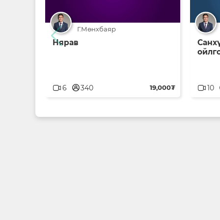
Г.Мөнхбаяр
Нярав
Санх
ойлг
userblank
u
6
340
19,000₮
10