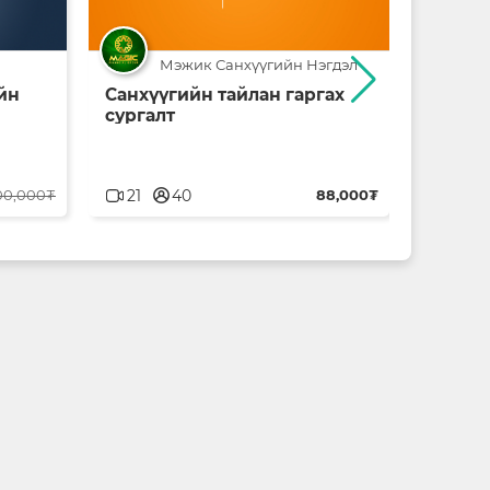
Мэжик Санхүүгийн Нэгдэл
йн
Санхүүгийн тайлан гаргах
Бизнес
сургалт
Бүтээг
userblank
userblank
00,000₮
21
40
88,000₮
1