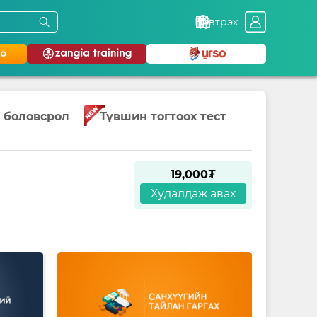
Нэвтрэх
 боловсрол
Түвшин тогтоох тест
19,000₮
Худалдаж авах