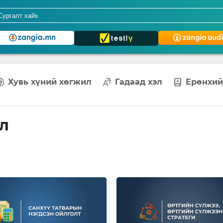
Хувь хүний хөгжил
Гадаад хэл
Ерөнхий
эл