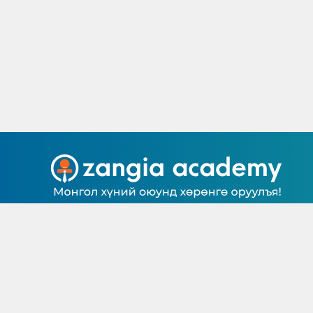
САНАЛ СЭТГЭГДЭЛ
БАГШ БОЛОХ
© Цахим хичээлийн агуулга, контент нь Зангиа Ак