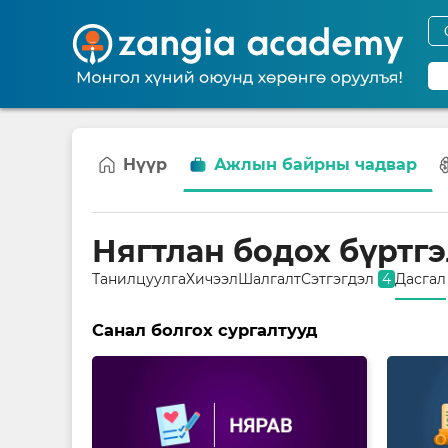
Нүүр
Ажлын байрны чадвар
Нягтлан бодох бүртг
Танилцуулга
Хичээл
Шалгалт
Сэтгэгдэл
4
Дасгал
Санал болгох сургалтууд