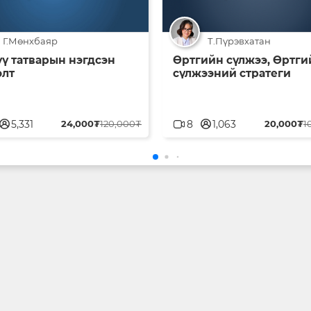
Г.Мөнхбаяр
Т.Пүрэвхатан
үү татварын нэгдсэн
Өртгийн сүлжээ, Өртги
олт
сүлжээний стратеги
serblank
userblank
5,331
24,000₮
120,000₮
8
1,063
20,000₮
1