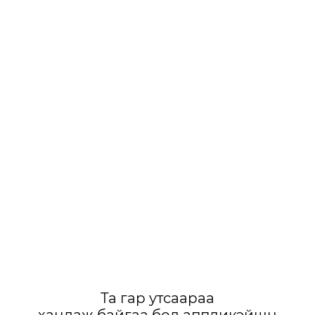
Та гар утсаараа