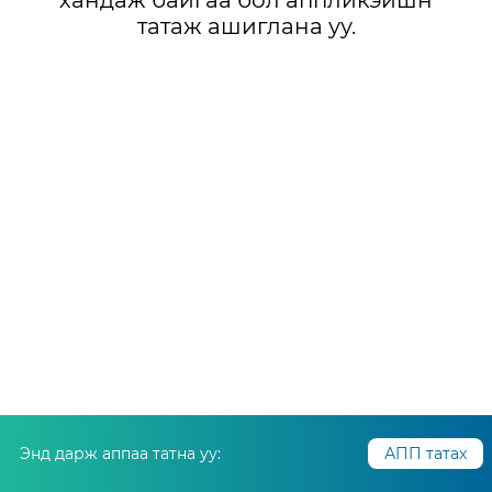
хандаж байгаа бол аппликэйшн
татаж ашиглана уу.
Энд дарж аппаа татна уу:
АПП татах