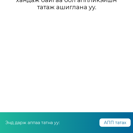
хандаж байгаа бол аппликэйшн
татаж ашиглана уу.
Энд дарж аппаа татна уу:
АПП татах