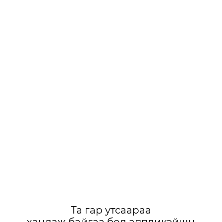
Та гар утсаараа